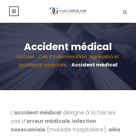
Accident médical
Accueil
»
Cas d’indemnisation : agression et
accidents corporels
»
Accident médical
L’
accident médical
désigne à la fois les
cas d’
erreur médicale
,
infection
nosocomiale
(maladie hospitalière),
aléa