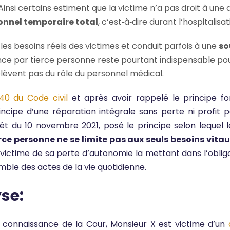
 Ainsi certains estiment que la victime n’a pas droit à un
ionnel temporaire total
, c’est‑à‑dire durant l’hospitalisat
es besoins réels des victimes et conduit parfois à une
so
tance par tierce personne reste pourtant indispensable po
relèvent pas du rôle du personnel médical.
240 du Code civil
et après avoir rappelé le principe f
rincipe d’une réparation intégrale sans perte ni profit p
êt du 10 novembre 2021, posé le principe selon lequel l
rce personne ne se limite pas aux seuls besoins vitau
victime de sa perte d’autonomie la mettant dans l’obligat
emble des actes de la vie quotidienne.
yse:
a connaissance de la Cour, Monsieur X est victime d’un