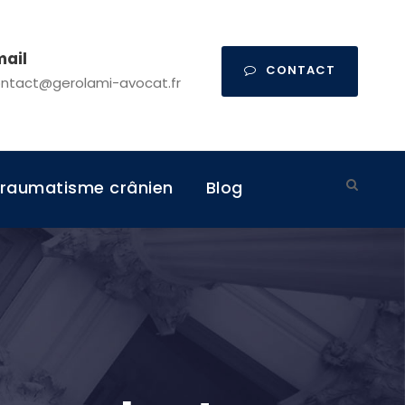
mail
CONTACT
ntact@gerolami-avocat.fr
raumatisme crânien
Blog