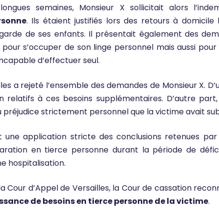
longues semaines, Monsieur X sollicitait alors l’inde
rsonne
. Ils étaient justifiés lors des retours à domici
 garde de ses enfants. Il présentait également des de
r, pour s’occuper de son linge personnel mais aussi pou
 incapable d’effectuer seul.
lles a rejeté l’ensemble des demandes de Monsieur X. D’
n relatifs à ces besoins supplémentaires. D’autre part
réjudice strictement personnel que la victime avait sub
t une application stricte des conclusions retenues par
aration en tierce personne durant la période de défic
 hospitalisation.
la Cour d’Appel de Versailles, la Cour de cassation recon
ssance de besoins en tierce personne de la victime
.