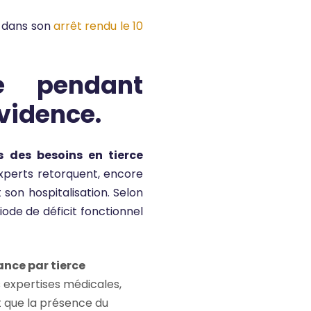
n dans son
arrêt rendu le 10
e pendant
évidence.
s des besoins en tierce
experts retorquent, encore
son hospitalisation. Selon
iode de déficit fonctionnel
ance par tierce
s expertises médicales,
t que la présence du